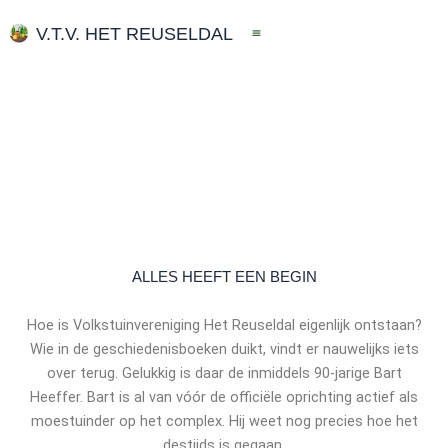
Ga
V.T.V. HET REUSELDAL
naar
de
inhoud
ALLES HEEFT EEN BEGIN
Hoe is Volkstuinvereniging Het Reuseldal eigenlijk ontstaan?
Wie in de geschiedenisboeken duikt, vindt er nauwelijks iets
over terug. Gelukkig is daar de inmiddels 90-jarige Bart
Heeffer. Bart is al van vóór de officiële oprichting actief als
moestuinder op het complex. Hij weet nog precies hoe het
destijds is gegaan.