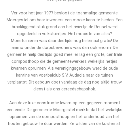
Ver voor het jaar 1977 besloot de toenmalige gemeente
Moergestel om haar inwoners een mooie kans te bieden. Een
braakliggend stuk grond aan het riviertje de Reusel werd
opgedeeld in volkstuintjes. Het mooiste van alles?
Moestuinieren was daar destijds nog helemaal gratis! De
animo onder de dorpsbewoners was dan ook enorm. De
gemeente hielp destijds goed mee: er lag een grote, centrale
composthoop die de gemeentewerkers wekelijks netjes
kwamen opruimen. Als verenigingsgebouw werd de oude
kantine van voetbalclub S.V. Audacia naar de tuinen
verplaatst. Dit gebouw doet vandaag de dag nog altijd trouw
dienst als ons gereedschapshok.
Aan deze luxe constructie kwam op een gegeven moment
een einde. De gemeente Moergestel merkte dat het wekelijks
opruimen van de composthoop en het onderhoud van het
houten gebouw te duur werden. Ze wilden van de kosten af.